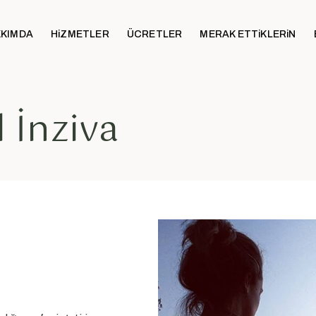
KIMDA
HiZMETLER
ÜCRETLER
MERAK ETTiKLERiN
 İnziva