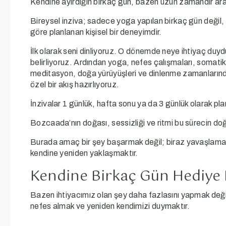
Kendine ayırdığın birkaç gün, bazen uzun zamandır aradı
Bireysel inziva; sadece yoga yapılan birkaç gün deği
göre planlanan kişisel bir deneyimdir.
İlk olarak seni dinliyoruz. O dönemde neye ihtiyaç duyd
belirliyoruz. Ardından yoga, nefes çalışmaları, somatik 
meditasyon, doğa yürüyüşleri ve dinlenme zamanların
özel bir akış hazırlıyoruz.
İnzivalar 1 günlük, hafta sonu ya da 3 günlük olarak plan
Bozcaada’nın doğası, sessizliği ve ritmi bu sürecin doğa
Burada amaç bir şey başarmak değil; biraz yavaşlama
kendine yeniden yaklaşmaktır.
Kendine Birkaç Gün Hediye 
Bazen ihtiyacımız olan şey daha fazlasını yapmak deği
nefes almak ve yeniden kendimizi duymaktır.