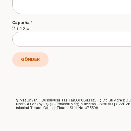
Captcha
*
2
+
12
=
GÖNDER
Şirket Unvanı : Düskuyusu Tas.Tan.Org.Bil.Hiz.Tiç.Ltd.Sti Adres: Du
No:22A Feriköy – Şişli – İstanbul Vergi numarası : Sisli VD | 322026
İstanbul Ticaret Odası | Ticaret Sicil No: 475596