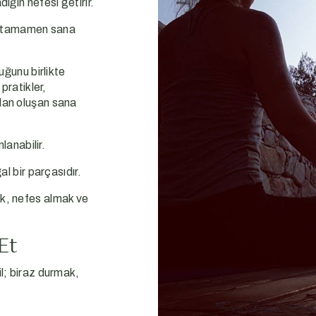
ğın nefesi getirir.
l, tamamen sana
uğunu birlikte
pratikler,
dan oluşan sana
lanabilir.
l bir parçasıdır.
k, nefes almak ve
Et
l; biraz durmak,