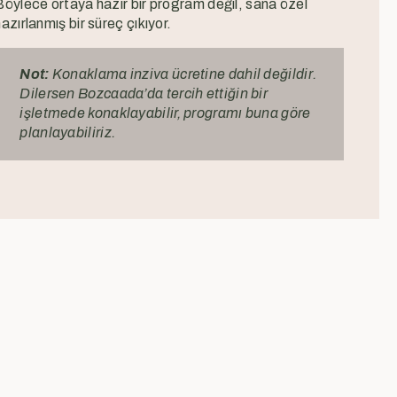
Böylece ortaya hazır bir program değil, sana özel
azırlanmış bir süreç çıkıyor.
Not:
Konaklama inziva ücretine dahil değildir.
Dilersen Bozcaada’da tercih ettiğin bir
işletmede konaklayabilir, programı buna göre
planlayabiliriz.